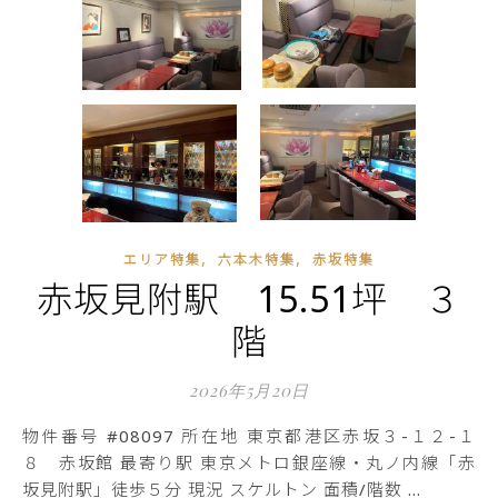
,
,
エリア特集
六本木特集
赤坂特集
赤坂見附駅 15.51坪 ３
階
2026年5月20日
物件番号 #08097 所在地 東京都港区赤坂３-１２-１
８ 赤坂館 最寄り駅 東京メトロ銀座線・丸ノ内線「赤
坂見附駅」徒歩５分 現況 スケルトン 面積/階数 …