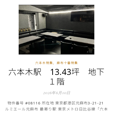
,
六本木特集
麻布十番特集
六本木駅 13.43坪 地下
１階
2026年6月10日
物件番号 #08116 所在地 東京都港区元麻布3-21-21
ルミエール元麻布 最寄り駅 東京メトロ日比谷線「六本