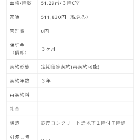
面積/階数
51.29㎡/３階C室
家賃
511,830円（税込み）
管理費
0円
保証金
３ヶ月
（償却）
契約形態
定期借家契約(再契約可能)
契約年数
３年
再契約料
礼金
構造
鉄筋コンクリート造地下１階付７階建
引渡し時