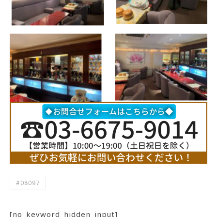
#08097
[no_keyword_hidden_input]