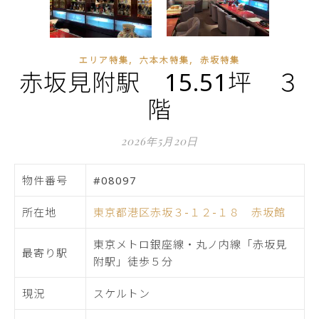
,
,
エリア特集
六本木特集
赤坂特集
赤坂見附駅 15.51坪 ３
階
2026年5月20日
物件番号
#08097
所在地
東京都港区赤坂３-１２-１８ 赤坂館
東京メトロ銀座線・丸ノ内線「赤坂見
最寄り駅
附駅」徒歩５分
現況
スケルトン