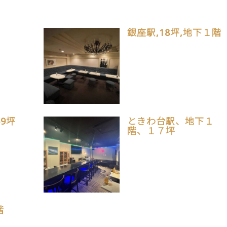
銀座駅,18坪,地下１階
69坪
ときわ台駅、地下１
階、１７坪
階