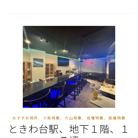
,
,
,
,
おすすめ物件
十条特集
大山特集
成増特集
板橋特集
ときわ台駅、地下１階、１