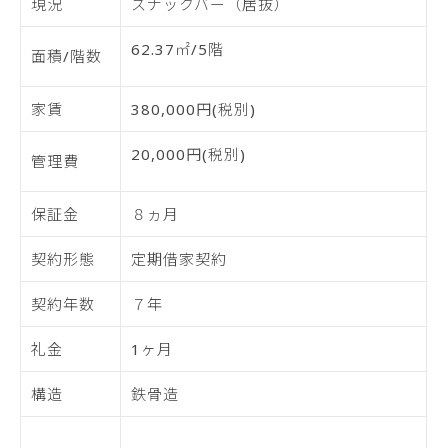
現況
スナックバー（居抜）
62.37㎡/5階
面積/階数
家賃
380,000円(税別)
20,000円(税別)
管理費
保証金
８ヵ月
契約形態
定期借家契約
契約年数
７年
礼金
1ヶ月
構造
鉄骨造