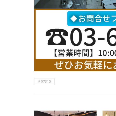
＃07315