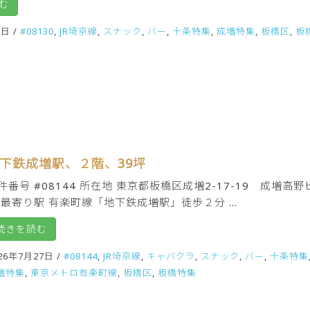
む
8日
/
#08130
,
JR埼京線
,
スナック
,
バー
,
十条特集
,
成増特集
,
板橋区
,
板
下鉄成増駅、２階、39坪
件番号 #08144 所在地 東京都板橋区成増2-17-19 成増高野
 最寄り駅 有楽町線「地下鉄成増駅」徒歩２分 ...
続きを読む
26年7月27日
/
#08144
,
JR埼京線
,
キャバクラ
,
スナック
,
バー
,
十条特集
増特集
,
東京メトロ有楽町線
,
板橋区
,
板橋特集