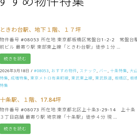
すすめ物件特集
。
ときわ台駅、地下１階、１７坪
物件番号 #08053 所在地 東京都板橋区常盤台1-2-2 常盤台
前ビル 最寄り駅 東部東上線「ときわ台駅」徒歩１分 ...
続きを読む
2026年3月18日
/
#08053
,
おすすめ物件
,
スナック
,
バー
,
十条特集
,
大
特集
,
成増特集
,
東京メトロ有楽町線
,
東武東上線
,
東武鉄道
,
板橋区
,
板
特集
十条駅、１階、17.84坪
物件番号 #08073 所在地 東京都北区上十条3-29-14 上十条
３丁目店舗 最寄り駅 埼京線「十条駅」徒歩４分 現 ...
続きを読む