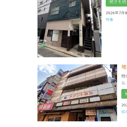
続きを読
2026年7月
特集
地
物
ル
20
成