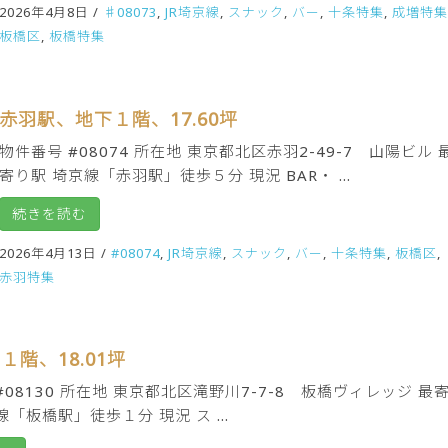
2026年4月8日
/
♯08073
,
JR埼京線
,
スナック
,
バー
,
十条特集
,
成増特集
板橋区
,
板橋特集
赤羽駅、地下１階、17.60坪
物件番号 #08074 所在地 東京都北区赤羽2-49-7 山陽ビル 
寄り駅 埼京線「赤羽駅」徒歩５分 現況 BAR・ ...
続きを読む
2026年4月13日
/
#08074
,
JR埼京線
,
スナック
,
バー
,
十条特集
,
板橋区
,
赤羽特集
１階、18.01坪
#08130 所在地 東京都北区滝野川7-7-8 板橋ヴィレッジ 最
線「板橋駅」徒歩１分 現況 ス ...